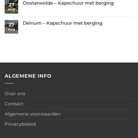
–
op
Oosterwolde – Kapschuur met berging
glazen
27
Combinatie
De
aug
wanden
Geen
van
Westereen
reacties
berging
–
op
Deinum – Kapschuur met berging
27
+
Garage
Oosterwolde
aug
Geen
overkapping
met
–
reacties
+
berging
Kapschuur
op
carport
met
Deinum
berging
–
Kapschuur
met
berging
ALGEMENE INFO
Over ons
Contact
Algemene voorwaarden
Privacybeleid