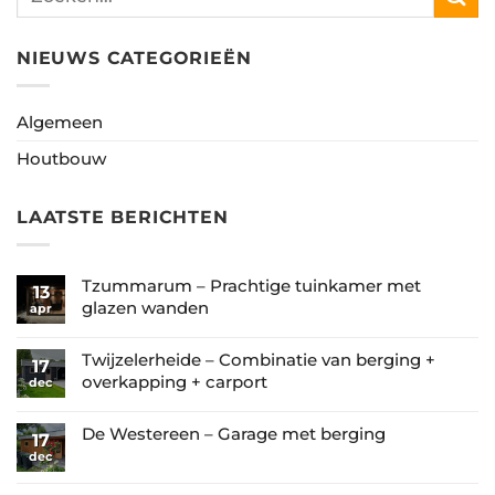
NIEUWS CATEGORIEËN
Algemeen
Houtbouw
LAATSTE BERICHTEN
Tzummarum – Prachtige tuinkamer met
13
glazen wanden
apr
Geen
reacties
Twijzelerheide – Combinatie van berging +
17
op
overkapping + carport
dec
Tzummarum
Geen
–
reacties
De Westereen – Garage met berging
17
Prachtige
op
dec
Geen
tuinkamer
Twijzelerheide
reacties
met