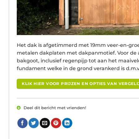
Het dak is afgetimmerd met 19mm veer-en-gro
metalen dakplaten met dakpanmotief. Voor de a
bakgoot, inclusief regenpijp tot aan het maaiv
fundament welke in de grond verankerd is d.m.v
KLIK HIER VOOR PRIJZEN EN OPTIES VAN VERGE
Deel dit bericht met vrienden!