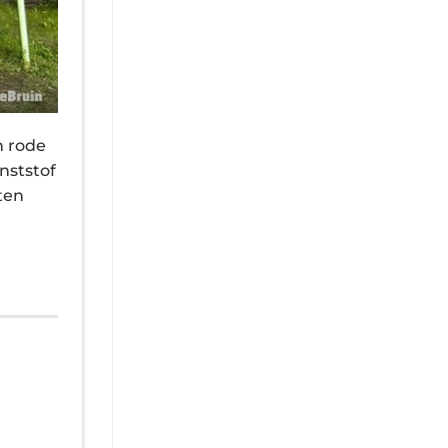
n rode
nststof
ten