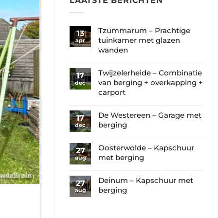
LAATSTE BERICHTEN
Tzummarum – Prachtige
13
tuinkamer met glazen
apr
wanden
Geen
reacties
Twijzelerheide – Combinatie
17
op
van berging + overkapping +
dec
Tzummarum
carport
–
Geen
Prachtige
reacties
De Westereen – Garage met
17
tuinkamer
op
berging
dec
met
Twijzelerheide
Geen
glazen
–
reacties
Oosterwolde – Kapschuur
wanden
27
Combinatie
op
met berging
aug
van
De
Geen
berging
Westereen
reacties
Deinum – Kapschuur met
+
27
–
op
berging
aug
overkapping
Garage
Oosterwolde
+
Geen
met
–
carport
reacties
berging
Kapschuur