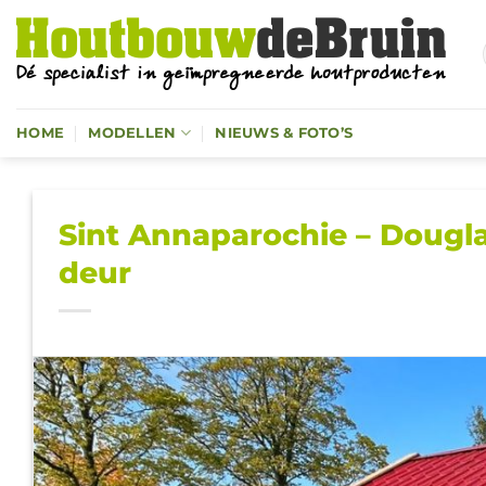
Ga
naar
inhoud
HOME
MODELLEN
NIEUWS & FOTO’S
Sint Annaparochie – Dougl
deur