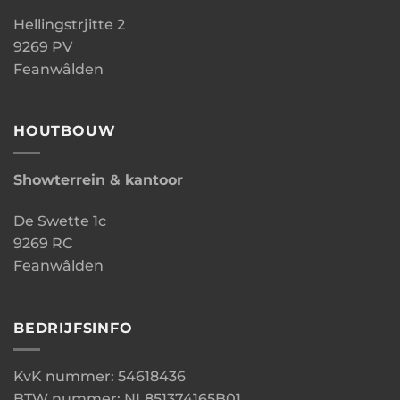
Hellingstrjitte 2
9269 PV
Feanwâlden
HOUTBOUW
Showterrein & kantoor
De Swette 1c
9269 RC
Feanwâlden
BEDRIJFSINFO
KvK nummer: 54618436
BTW nummer: NL851374165B01