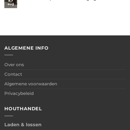
+
Garage
Oosterwolde
aug
Geen
overkapping
met
–
reacties
+
berging
Kapschuur
op
carport
met
Deinum
berging
–
Kapschuur
met
berging
ALGEMENE INFO
Over ons
Contact
Algemene voorwaarden
Privacybeleid
HOUTHANDEL
Laden & lossen