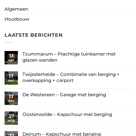
Algemeen
Houtbouw
LAATSTE BERICHTEN
Tzummarum – Prachtige tuinkamer met
13
glazen wanden
apr
Geen
reacties
Twijzelerheide – Combinatie van berging +
17
op
overkapping + carport
dec
Tzummarum
Geen
–
reacties
De Westereen – Garage met berging
17
Prachtige
op
dec
Geen
tuinkamer
Twijzelerheide
reacties
met
–
op
Oosterwolde – Kapschuur met berging
glazen
27
Combinatie
De
aug
wanden
Geen
van
Westereen
reacties
berging
–
op
Deinum – Kapschuur met berging
27