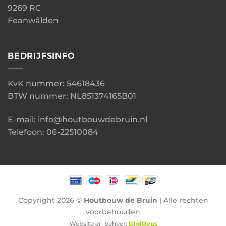
9269 RC
Feanwâlden
BEDRIJFSINFO
KvK nummer: 54618436
BTW nummer: NL851374165B01
E-mail: info@houtbouwdebruin.nl
Telefoon: 06-22510084
Copyright 2026 ©
Houtbouw de Bruin
| Alle rechten
voorbehouden
Website en beheer:
DigiReus