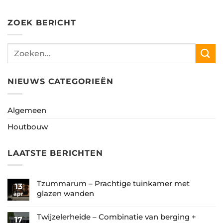
ZOEK BERICHT
NIEUWS CATEGORIEËN
Algemeen
Houtbouw
LAATSTE BERICHTEN
Tzummarum – Prachtige tuinkamer met
13
glazen wanden
apr
Geen
reacties
Twijzelerheide – Combinatie van berging +
17