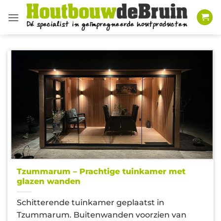
Ga
naar
inhoud
Tzummarum – Prachtige tuinkamer met
glazen wanden
Schitterende tuinkamer geplaatst in
Tzummarum. Buitenwanden voorzien van