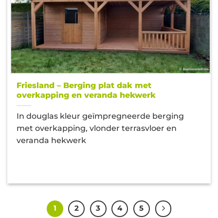
Friesland – Berging plat dak met
overkapping en veranda hekwerk
In douglas kleur geïmpregneerde berging
met overkapping, vlonder terrasvloer en
veranda hekwerk
1
2
3
4
5