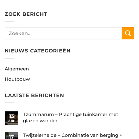
ZOEK BERICHT
NIEUWS CATEGORIEËN
Algemeen
Houtbouw
LAATSTE BERICHTEN
Tzummarum – Prachtige tuinkamer met
13
glazen wanden
apr
Geen
reacties
Twijzelerheide – Combinatie van berging +
17