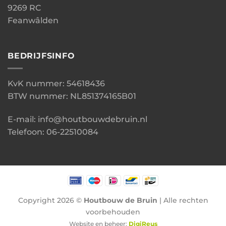
9269 RC
Feanwâlden
BEDRIJFSINFO
KvK nummer: 54618436
BTW nummer: NL851374165B01
E-mail: info@houtbouwdebruin.nl
Telefoon: 06-22510084
Copyright 2026 ©
Houtbouw de Bruin
| Alle rechten
voorbehouden
Website en beheer:
DigiReus