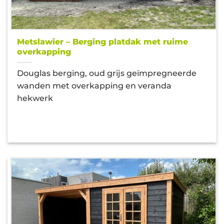
Metslawier – Berging platdak met ruime
overkapping
Douglas berging, oud grijs geïmpregneerde
wanden met overkapping en veranda
hekwerk