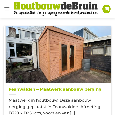
Ga
naar
inhoud
Feanwâlden – Maatwerk aanbouw berging
Maatwerk in houtbouw. Deze aanbouw
berging geplaatst in Feanwalden. Afmeting
B320 x D250cm, voorzien van[...]