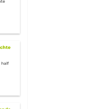
hte
ichte
 half