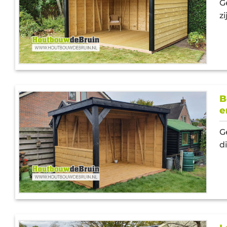
G
z
B
e
G
d