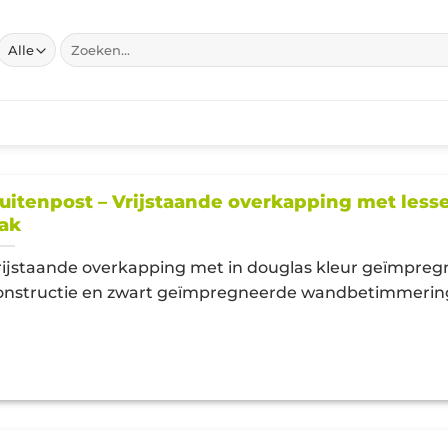
Zoeken
naar:
uitenpost – Vrijstaande overkapping met less
ak
rijstaande overkapping met in douglas kleur geïmpre
onstructie en zwart geïmpregneerde wandbetimmerin