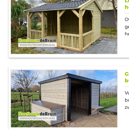
L
h
O
g
h
G
b
V
b
zw