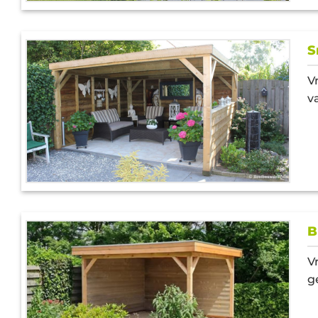
S
V
v
B
V
g