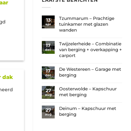
LAATSTE BERICHTEN
aar
Tzummarum – Prachtige
13
agd
tuinkamer met glazen
apr
wanden
Geen
reacties
Twijzelerheide – Combinatie
17
op
van berging + overkapping +
dec
Tzummarum
carport
–
Geen
Prachtige
reacties
De Westereen – Garage met
17
tuinkamer
op
berging
dec
r dak
met
Twijzelerheide
Geen
glazen
–
reacties
Oosterwolde – Kapschuur
wanden
gneerd
27
Combinatie
op
met berging
aug
van
De
Geen
berging
Westereen
reacties
Deinum – Kapschuur met
+
27
–
op
berging
aug
overkapping
Garage
Oosterwolde
+
Geen
met
–
carport
reacties
berging
Kapschuur