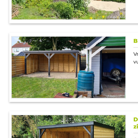
B
V
v
D
z