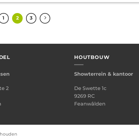
1
2
3
DEL
HOUTBOUW
ssen
Showterrein & kantoor
te 2
De Swette 1c
9269 RC
n
Feanwâlden
behouden