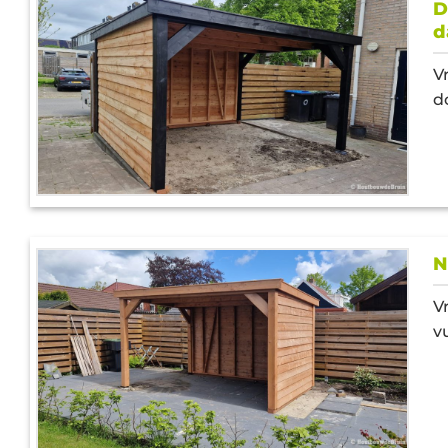
D
d
V
d
N
V
v