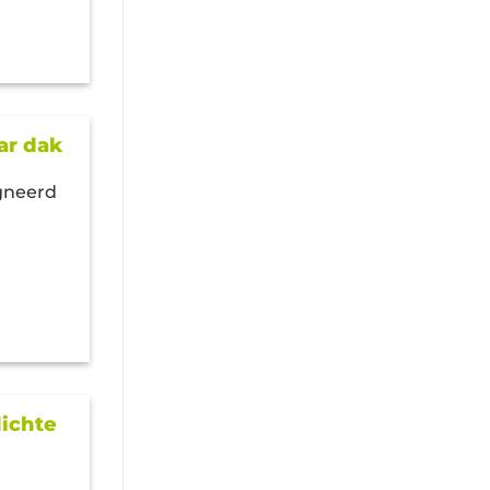
ar dak
gneerd
dichte