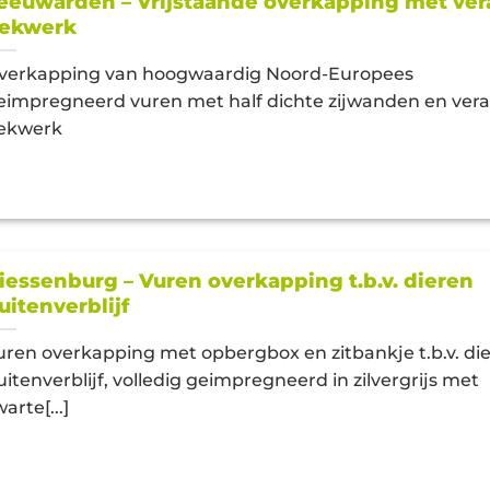
eeuwarden – Vrijstaande overkapping met ve
ekwerk
verkapping van hoogwaardig Noord-Europees
eimpregneerd vuren met half dichte zijwanden en ver
ekwerk
iessenburg – Vuren overkapping t.b.v. dieren
uitenverblijf
uren overkapping met opbergbox en zitbankje t.b.v. di
uitenverblijf, volledig geimpregneerd in zilvergrijs met
arte[...]