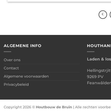
ALGEMENE INFO
HOUTHAN
Laden & lo
Over ons
Contact
Hellingstrjit
Algemene voorwaarden
9269 PV
Feanwâlde
Privacybeleid
Copyright 2026 ©
Houtbouw de Bruin
| Alle rechten voor