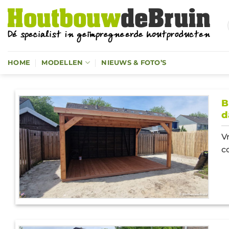
Ga
naar
inhoud
HOME
MODELLEN
NIEUWS & FOTO’S
B
d
V
c